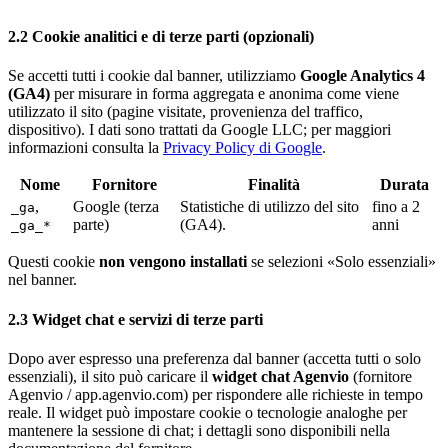
2.2 Cookie analitici e di terze parti (opzionali)
Se accetti tutti i cookie dal banner, utilizziamo
Google Analytics 4
(GA4)
per misurare in forma aggregata e anonima come viene
utilizzato il sito (pagine visitate, provenienza del traffico,
dispositivo). I dati sono trattati da Google LLC; per maggiori
informazioni consulta la
Privacy Policy di Google
.
Nome
Fornitore
Finalità
Durata
,
Google (terza
Statistiche di utilizzo del sito
fino a 2
_ga
parte)
(GA4).
anni
_ga_*
Questi cookie
non vengono installati
se selezioni «Solo essenziali»
nel banner.
2.3 Widget chat e servizi di terze parti
Dopo aver espresso una preferenza dal banner (accetta tutti o solo
essenziali), il sito può caricare il
widget chat Agenvio
(fornitore
Agenvio / app.agenvio.com) per rispondere alle richieste in tempo
reale. Il widget può impostare cookie o tecnologie analoghe per
mantenere la sessione di chat; i dettagli sono disponibili nella