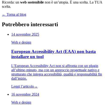
Ricorda: un
web sostenibile
non è un’utopia. È una scelta. La TUA
scelta.
←
Torna al blog
Potrebbero interessarti
14 novembre 2025
Web e design
European Accessibility Act (EAA) non basta
installare un tool
L’European Accessibility Act non si affronta con un plugin
all’ultimo minuto, ma con un approccio progettuale nativo e
strutturato che integra accessibilità, qualità e responsabilità fin
dall’inizio.
Leggi l’articolo
→
16 novembre 2024
Web e design