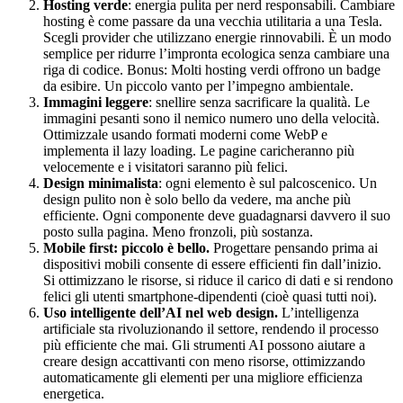
Hosting verde
: energia pulita per nerd responsabili. Cambiare
hosting è come passare da una vecchia utilitaria a una Tesla.
Scegli provider che utilizzano energie rinnovabili. È un modo
semplice per ridurre l’impronta ecologica senza cambiare una
riga di codice. Bonus: Molti hosting verdi offrono un badge
da esibire. Un piccolo vanto per l’impegno ambientale.
Immagini leggere
: snellire senza sacrificare la qualità. Le
immagini pesanti sono il nemico numero uno della velocità.
Ottimizzale usando formati moderni come WebP e
implementa il lazy loading. Le pagine caricheranno più
velocemente e i visitatori saranno più felici.
Design minimalista
: ogni elemento è sul palcoscenico. Un
design pulito non è solo bello da vedere, ma anche più
efficiente. Ogni componente deve guadagnarsi davvero il suo
posto sulla pagina. Meno fronzoli, più sostanza.
Mobile first: piccolo è bello.
Progettare pensando prima ai
dispositivi mobili consente di essere efficienti fin dall’inizio.
Si ottimizzano le risorse, si riduce il carico di dati e si rendono
felici gli utenti smartphone-dipendenti (cioè quasi tutti noi).
Uso intelligente dell’AI nel web design.
L’intelligenza
artificiale sta rivoluzionando il settore, rendendo il processo
più efficiente che mai. Gli strumenti AI possono aiutare a
creare design accattivanti con meno risorse, ottimizzando
automaticamente gli elementi per una migliore efficienza
energetica.