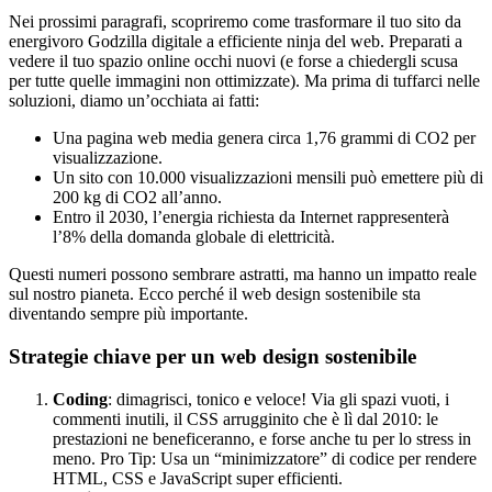
Nei prossimi paragrafi, scopriremo come trasformare il tuo sito da
energivoro Godzilla digitale a efficiente ninja del web. Preparati a
vedere il tuo spazio online occhi nuovi (e forse a chiedergli scusa
per tutte quelle immagini non ottimizzate). Ma prima di tuffarci nelle
soluzioni, diamo un’occhiata ai fatti:
Una pagina web media genera circa 1,76 grammi di CO2 per
visualizzazione.
Un sito con 10.000 visualizzazioni mensili può emettere più di
200 kg di CO2 all’anno.
Entro il 2030, l’energia richiesta da Internet rappresenterà
l’8% della domanda globale di elettricità.
Questi numeri possono sembrare astratti, ma hanno un impatto reale
sul nostro pianeta. Ecco perché il web design sostenibile sta
diventando sempre più importante.
Strategie chiave per un web design sostenibile
Coding
: dimagrisci, tonico e veloce! Via gli spazi vuoti, i
commenti inutili, il CSS arrugginito che è lì dal 2010: le
prestazioni ne beneficeranno, e forse anche tu per lo stress in
meno. Pro Tip: Usa un “minimizzatore” di codice per rendere
HTML, CSS e JavaScript super efficienti.