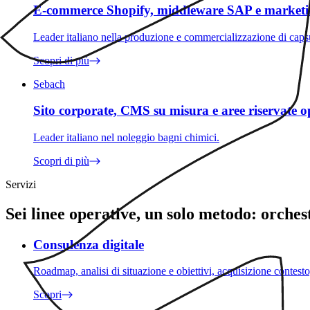
E-commerce Shopify, middleware SAP e market
Leader italiano nella produzione e commercializzazione di capsu
Scopri di più
Sebach
Sito corporate, CMS su misura e aree riservate o
Leader italiano nel noleggio bagni chimici.
Scopri di più
Servizi
Sei linee operative, un solo metodo: orche
Consulenza digitale
Roadmap, analisi di situazione e obiettivi, acquisizione contesto
Scopri