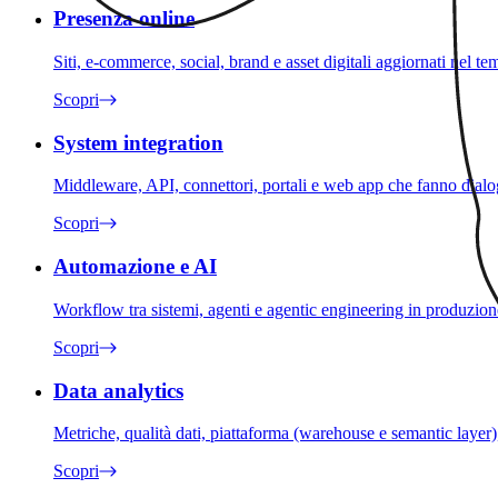
Presenza online
Siti, e-commerce, social, brand e asset digitali aggiornati nel te
Scopri
System integration
Middleware, API, connettori, portali e web app che fanno dialo
Scopri
Automazione e AI
Workflow tra sistemi, agenti e agentic engineering in produzion
Scopri
Data analytics
Metriche, qualità dati, piattaforma (warehouse e semantic layer
Scopri