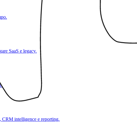
mpo.
gare SaaS e legacy.
e.
), CRM intelligence e reporting.