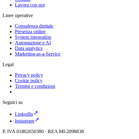
Lavora con noi
Linee operative
Consulenza digitale
Presenza online
System integration
Automazione e AI
Data analytics
Marketing-as-a-Service
Legal
Privacy policy
Cookie policy
Termini e condizioni
Seguici su
LinkedIn
Instagram
P. IVA 01802650380 · REA MI-2098838