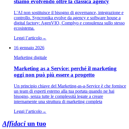
stiamo evolvendo oltre la classica agency
L'AI non sostituisce il bisogno di governance, integrazione e
controllo. Syncronika evolve da agency e software house a
digital factory: AgenVIO, Complyo e consulenza sullo stesso
ecosistema.
Leggi l’articolo
→
16 gennaio 2026
Marketing digitale
Marketing as a Service: perché il marketing
oggi non può più essere a progetto
Un principio chiave del Marketing-as-a-Service è che fornisce
un team di esperti esterno alla tua portata quando ne hai
bisogno, senza tutte le complessità legate a creare
internamente una struttura di marketing completa
Leggi l’articolo
→
Affidaci
un tuo