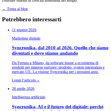
costruire sistemi di crescita sostenibili nel tempo.
←
Torna al blog
Potrebbero interessarti
11 giugno 2026
Marketing digitale
Syncronika, dal 2010 al 2026. Quello che siamo
diventati e dove stiamo andando
Da Ferrara a Milano, da software house a ecosistema di
prodotti per imprese europee: prodotto, system integration e
mercato UE. La visione Syncronika per i prossimi anni.
Leggi l’articolo
→
28 aprile 2026
Intelligenza artificiale
Syncronika, AI e il futuro del digitale: perché