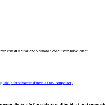
erare crisi di reputazione o fusioni e conquistare nuovi clienti.
ale (e far schiattare d’invidia i tuoi competitor).
ano digitale (e far schiattare d’invidia i tuoi competit