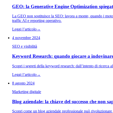
GEO: la Generative Engine Optimization spiegat
La GEO non sostituisce la SEO: lavora a monte, quando i motori 
traffic AI e reporting operativo.
Leggi l’articolo
→
4 novembre 2024
SEO e visibilità
Keyword Research: quando giocare a indovinare 
Scopri i segreti della keyword research: dall’intento di ricerca 
Leggi l’articolo
→
8 agosto 2024
Marketing digitale
Blog aziendale: la chiave del successo che non sa
Scopri come un blog aziendale professionale può rivoluzionare il