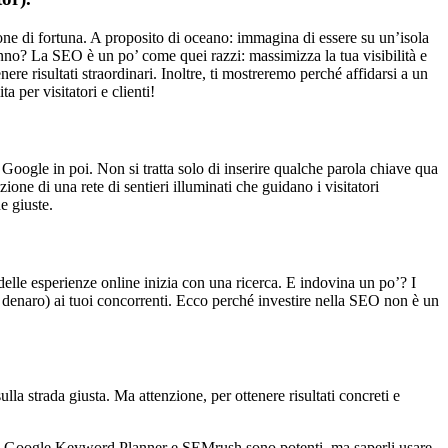
ione di fortuna. A proposito di oceano: immagina di essere su un’isola
nno? La SEO è un po’ come quei razzi: massimizza la tua visibilità e
ere risultati straordinari. Inoltre, ti mostreremo perché affidarsi a un
 per visitatori e clienti!
 da Google in poi. Non si tratta solo di inserire qualche parola chiave qua
ione di una rete di sentieri illuminati che guidano i visitatori
e giuste.
 delle esperienze online inizia con una ricerca. E indovina un po’? I
 (e denaro) ai tuoi concorrenti. Ecco perché investire nella SEO non è un
a strada giusta. Ma attenzione, per ottenere risultati concreti e
 come Google Keyword Planner e SEMrush sono potenti, ma saperli usare