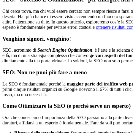
Chi cerca trova, ma chi vuol essere cercato non sempre riesce a farsi t
deserta. Hai più chance di essere visto accendendo un fuoco o sparand
attira l’attenzione su di te. In questo articolo, esploreremo cos’è la SE
esperto è fondamentale per evitare errori costosi e
ottenere risultati con
Venghino signori, venghino!
SEO, acronimo di
Search Engine Optimization
, è l’arte e la scienza
e là, ma di una strategia complessa che coinvolge
vari aspetti del tuo
direttamente alla tua porta virtuale. In soldoni, la SEO non solo permet
SEO: Non ne puoi più fare a meno
La SEO è fondamentale perché la
maggior parte del traffico web pr
primi cinque risultati organici su Google ricevono il 67% di tutti i cli
lusso, ma una necessità.
Come Ottimizzare la SEO (e perché serve un esperto)
Ora che conosciamo l’importanza della SEO passiamo alla parte divertent
duraturi, affidarsi a un esperto è fondamentale. Fare da soli può portare 
Ricerca delle parole chiave
: Scoprire quali termini utilizzan