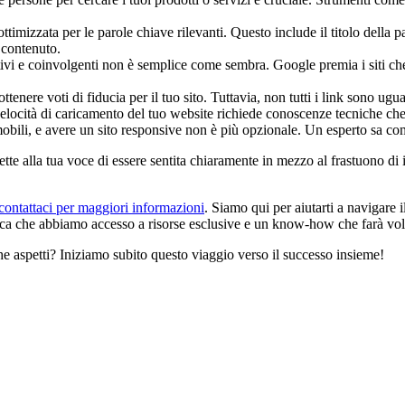
ttimizzata per le parole chiave rilevanti. Questo include il titolo della p
 contenuto.
ativi e coinvolgenti non è semplice come sembra. Google premia i siti che
ottenere voti di fiducia per il tuo sito. Tuttavia, non tutti i link sono ug
 velocità di caricamento del tuo website richiede conoscenze tecniche che
ili, e avere un sito responsive non è più opzionale. Un esperto sa come a
te alla tua voce di essere sentita chiaramente in mezzo al frastuono di 
contattaci per maggiori informazioni
. Siamo qui per aiutarti a navigare
fica che abbiamo accesso a risorse esclusive e un know-how che farà volare 
he aspetti? Iniziamo subito questo viaggio verso il successo insieme!