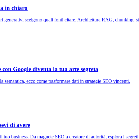
a in chiaro
generativi scelgono quali fonti citare. Architettura RAG, chunking, st
con Google diventa la tua arte segreta
alla semantica, ecco come trasformare dati in strategie SEO vincenti.
pevi di avere
 tuo business. Da magnete SEO a creatore di autorità, esplora i segreti 