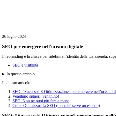
26 luglio 2024
SEO per emergere nell’oceano digitale
Il rebranding è la chiave per ridefinire l’identità della tua azienda, sup
SEO e visibilità
In questo articolo
In questo articolo
SEO: “Successo E Ottimizzazione” per emergere nell’oceano digit
Venghino signori, venghino!
SEO: Non ne puoi più fare a meno
Come Ottimizzare la SEO (e perché serve un esperto)
SEO: “Successo E Ottimizzazione” per emergere nell’oce