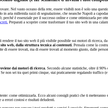
rovare. Nel vasto oceano della rete, essere visibili non è solo una quest
o in aria millemila razzi di segnalazione, che neanche Napoli a capoda
O, perché è essenziale per il successo online e come ottimizzarla per otten
creti.
Preparati a scoprire come trasformare il tuo sito web in una calamita
 di rendere il tuo sito web il più visibile possibile sui motori di ricerca,
 sito web, dalla struttura tecnica ai contenuti
. Pensala come la costruz
te di essere trovati, ma di essere trovati al momento giusto, dalle person
oviene dai motori di ricerca
. Secondo alcune statistiche, oltre il 90%
c. Se non sei tra quei primi cinque, stai praticamente regalando traffico
e: come ottimizzarla. Ecco alcuni consigli pratici che ti metteranno sull
a errori costosi e risultati deludenti.
o le persone per cercare i tuoi prodotti o servizi è cruciale. Strumenti