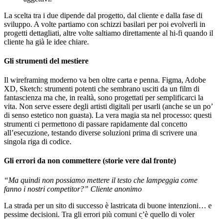
La scelta tra i due dipende dal progetto, dal cliente e dalla fase di
sviluppo. A volte partiamo con schizzi basilari per poi evolverli in
progetti dettagliati, altre volte saltiamo direttamente al hi-fi quando il
cliente ha già le idee chiare.
Gli strumenti del mestiere
Il wireframing moderno va ben oltre carta e penna. Figma, Adobe
XD, Sketch: strumenti potenti che sembrano usciti da un film di
fantascienza ma che, in realtà, sono progettati per semplificarci la
vita. Non serve essere degli artisti digitali per usarli (anche se un po’
di senso estetico non guasta). La vera magia sta nel processo: questi
strumenti ci permettono di passare rapidamente dal concetto
all’esecuzione, testando diverse soluzioni prima di scrivere una
singola riga di codice.
Gli errori da non commettere (storie vere dal fronte)
“Ma quindi non possiamo mettere il testo che lampeggia come
fanno i nostri competitor?”
Cliente anonimo
La strada per un sito di successo è lastricata di buone intenzioni… e
pessime decisioni. Tra gli errori più comuni c’è quello di voler