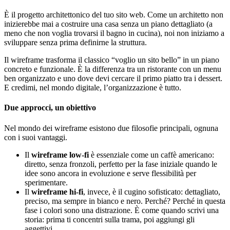
È il progetto architettonico del tuo sito web. Come un architetto non
inizierebbe mai a costruire una casa senza un piano dettagliato (a
meno che non voglia trovarsi il bagno in cucina), noi non iniziamo a
sviluppare senza prima definirne la struttura.
Il wireframe trasforma il classico “voglio un sito bello” in un piano
concreto e funzionale. È la differenza tra un ristorante con un menu
ben organizzato e uno dove devi cercare il primo piatto tra i dessert.
E credimi, nel mondo digitale, l’organizzazione è tutto.
Due approcci, un obiettivo
Nel mondo dei wireframe esistono due filosofie principali, ognuna
con i suoi vantaggi.
Il
wireframe low-fi
è essenziale come un caffè americano:
diretto, senza fronzoli, perfetto per la fase iniziale quando le
idee sono ancora in evoluzione e serve flessibilità per
sperimentare.
Il
wireframe hi-fi
, invece, è il cugino sofisticato: dettagliato,
preciso, ma sempre in bianco e nero. Perché? Perché in questa
fase i colori sono una distrazione. È come quando scrivi una
storia: prima ti concentri sulla trama, poi aggiungi gli
aggettivi.