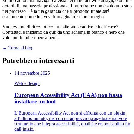
Se fino ad ora hai navigato a vista nel mare del web design, è ora di
dotarti di una bussola professionale. Il wireframe non è solo uno step
nel processo – è la tua garanzia che il prodotto finale sarà
esattamente come lo avevi immaginato, se non meglio.
Vuoi evitare di ritrovarti con un sito web caotico e inefficace?
Contattaci e iniziamo da qui: da uno schema in bianco e nero che
vale più di mille ripensamenti.
←
Torna al blog
Potrebbero interessarti
14 novembre 2025
Web e design
European Accessibility Act (EAA) non basta
installare un tool
L’European Accessibility Act non si affronta con un plugin
all’ultimo minuto, ma con un approccio progettuale nativo e
strutturato che integra accessibilità, qualità e responsabilità fin
dall’inizio.