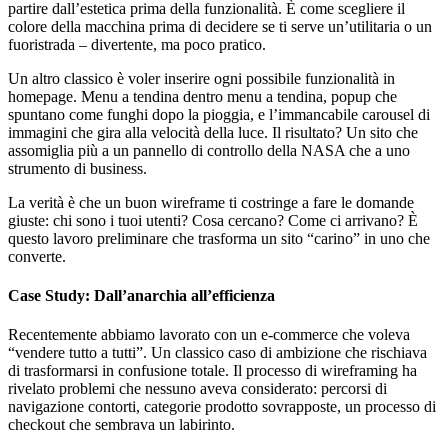
partire dall’estetica prima della funzionalità. È come scegliere il
colore della macchina prima di decidere se ti serve un’utilitaria o un
fuoristrada – divertente, ma poco pratico.
Un altro classico è voler inserire ogni possibile funzionalità in
homepage. Menu a tendina dentro menu a tendina, popup che
spuntano come funghi dopo la pioggia, e l’immancabile carousel di
immagini che gira alla velocità della luce. Il risultato? Un sito che
assomiglia più a un pannello di controllo della NASA che a uno
strumento di business.
La verità è che un buon wireframe ti costringe a fare le domande
giuste: chi sono i tuoi utenti? Cosa cercano? Come ci arrivano? È
questo lavoro preliminare che trasforma un sito “carino” in uno che
converte.
Case Study: Dall’anarchia all’efficienza
Recentemente abbiamo lavorato con un e-commerce che voleva
“vendere tutto a tutti”. Un classico caso di ambizione che rischiava
di trasformarsi in confusione totale. Il processo di wireframing ha
rivelato problemi che nessuno aveva considerato: percorsi di
navigazione contorti, categorie prodotto sovrapposte, un processo di
checkout che sembrava un labirinto.