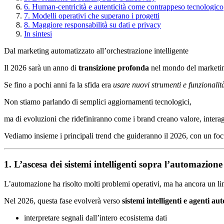
6. Human-centricità e autenticità come contrappeso tecnologico
7. Modelli operativi che superano i progetti
8. Maggiore responsabilità su dati e privacy
In sintesi
Dal marketing automatizzato all’orchestrazione intelligente
Il 2026 sarà un anno di
transizione profonda
nel mondo del marketing
Se fino a pochi anni fa la sfida era
usare nuovi strumenti e funzionalit
Non stiamo parlando di semplici aggiornamenti tecnologici,
ma di evoluzioni che ridefiniranno come i brand creano valore, interag
Vediamo insieme i principali trend che guideranno il 2026, con un foc
1. L’ascesa dei sistemi intelligenti sopra l’automazione
L’automazione ha risolto molti problemi operativi, ma ha ancora un lim
Nel 2026, questa fase evolverà verso
sistemi intelligenti e agenti a
interpretare segnali dall’intero ecosistema dati