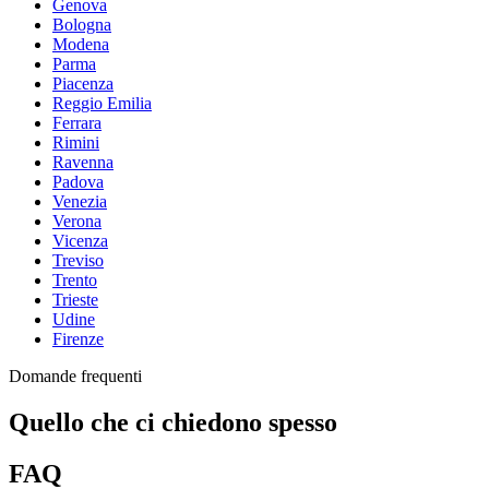
Genova
Bologna
Modena
Parma
Piacenza
Reggio Emilia
Ferrara
Rimini
Ravenna
Padova
Venezia
Verona
Vicenza
Treviso
Trento
Trieste
Udine
Firenze
Domande frequenti
Quello che ci chiedono spesso
FAQ