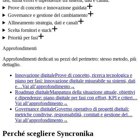
fasi, stima effort e dipendenze tra sistemi, dati e canali.
Prove di concetto e innovazione guidata
Governance e gestione del cambiamento
Allineamento strategia, dati e canali
Scelta fornitori e stack
Priorità per fasi
Approfondimenti
Approfondimenti dedicati su pezzi del perimetro: stesso metodo, più
dettaglio.
Innovazione digitale
Prove di concetto, ricerca tecnologica e
piano per fasi: innovazione digitale misurabile su sistemi, dati
e…
Vai all’approfondimento
→
Roadmap digitale
Mappatura della situazione attuale, obiettivi
e dipendenze: piano digitale per fasi con effort, KPI e criteri…
Vai all’approfondimento
→
Governance digitale
Governo operativo di progetti digitali:
metriche condivise, responsabilità, comitati e gestione del…
Vai all’approfondimento
→
Perché
scegliere Syncronika