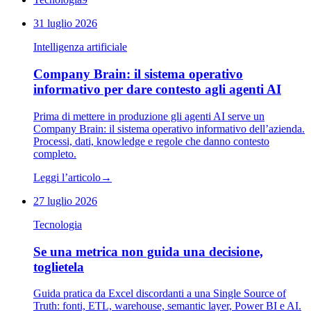
31 luglio 2026
Intelligenza artificiale
Company Brain: il sistema operativo
informativo per dare contesto agli agenti AI
Prima di mettere in produzione gli agenti AI serve un
Company Brain: il sistema operativo informativo dell’azienda.
Processi, dati, knowledge e regole che danno contesto
completo.
Leggi l’articolo
→
27 luglio 2026
Tecnologia
Se una metrica non guida una decisione,
toglietela
Guida pratica da Excel discordanti a una Single Source of
Truth: fonti, ETL, warehouse, semantic layer, Power BI e AI.