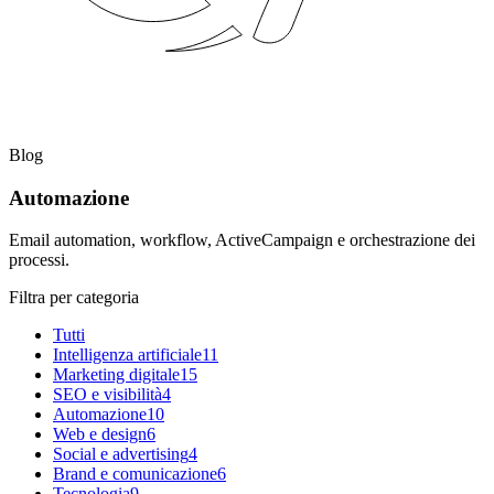
Blog
Automazione
Email automation, workflow, ActiveCampaign e orchestrazione dei
processi.
Filtra per categoria
Tutti
Intelligenza artificiale
11
Marketing digitale
15
SEO e visibilità
4
Automazione
10
Web e design
6
Social e advertising
4
Brand e comunicazione
6
Tecnologia
9