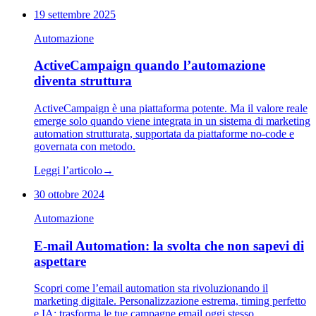
19 settembre 2025
Automazione
ActiveCampaign quando l’automazione
diventa struttura
ActiveCampaign è una piattaforma potente. Ma il valore reale
emerge solo quando viene integrata in un sistema di marketing
automation strutturata, supportata da piattaforme no-code e
governata con metodo.
Leggi l’articolo
→
30 ottobre 2024
Automazione
E-mail Automation: la svolta che non sapevi di
aspettare
Scopri come l’email automation sta rivoluzionando il
marketing digitale. Personalizzazione estrema, timing perfetto
e IA: trasforma le tue campagne email oggi stesso.