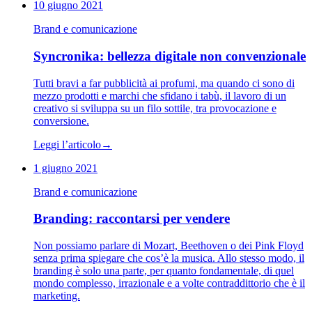
10 giugno 2021
Brand e comunicazione
Syncronika: bellezza digitale non convenzionale
Tutti bravi a far pubblicità ai profumi, ma quando ci sono di
mezzo prodotti e marchi che sfidano i tabù, il lavoro di un
creativo si sviluppa su un filo sottile, tra provocazione e
conversione.
Leggi l’articolo
→
1 giugno 2021
Brand e comunicazione
Branding: raccontarsi per vendere
Non possiamo parlare di Mozart, Beethoven o dei Pink Floyd
senza prima spiegare che cos’è la musica. Allo stesso modo, il
branding è solo una parte, per quanto fondamentale, di quel
mondo complesso, irrazionale e a volte contraddittorio che è il
marketing.