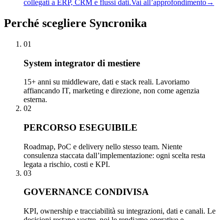
collegati a ERP, CRM e flussi dati.
Vai all’approfondimento
→
Perché
scegliere Syncronika
01
System integrator di mestiere
15+ anni su middleware, dati e stack reali. Lavoriamo
affiancando IT, marketing e direzione, non come agenzia
esterna.
02
PERCORSO ESEGUIBILE
Roadmap, PoC e delivery nello stesso team. Niente
consulenza staccata dall’implementazione: ogni scelta resta
legata a rischio, costi e KPI.
03
GOVERNANCE CONDIVISA
KPI, ownership e tracciabilità su integrazioni, dati e canali. Le
decisioni restano vostre, noi le rendiamo operative e