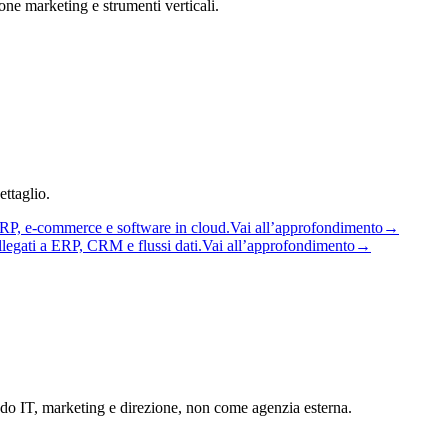
ne marketing e strumenti verticali.
ttaglio.
ERP, e-commerce e software in cloud.
Vai all’approfondimento
→
llegati a ERP, CRM e flussi dati.
Vai all’approfondimento
→
ndo IT, marketing e direzione, non come agenzia esterna.