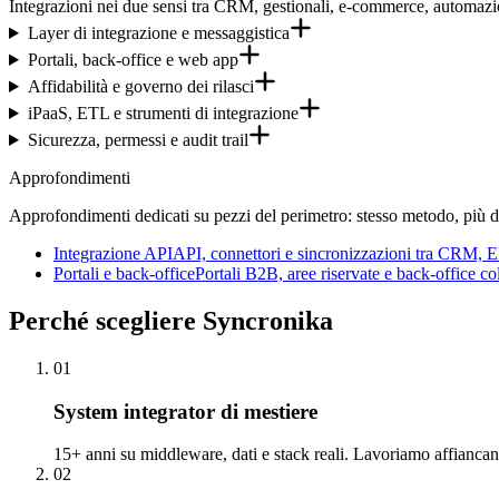
Integrazioni nei due sensi tra CRM, gestionali, e-commerce, automazio
Layer di integrazione e messaggistica
Portali, back-office e web app
Affidabilità e governo dei rilasci
iPaaS, ETL e strumenti di integrazione
Sicurezza, permessi e audit trail
Approfondimenti
Approfondimenti dedicati su pezzi del perimetro: stesso metodo, più de
Integrazione API
API, connettori e sincronizzazioni tra CRM, 
Portali e back-office
Portali B2B, aree riservate e back-office co
Perché
scegliere Syncronika
01
System integrator di mestiere
15+ anni su middleware, dati e stack reali. Lavoriamo affianca
02