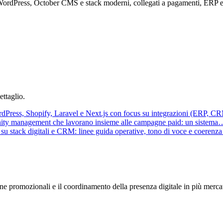
 WordPress, October CMS e stack moderni, collegati a pagamenti, ERP
ttaglio.
dPress, Shopify, Laravel e Next.js con focus su integrazioni (ERP, 
munity management che lavorano insieme alle campagne paid: un sistema
su stack digitali e CRM: linee guida operative, tono di voce e coeren
agne promozionali e il coordinamento della presenza digitale in più merca