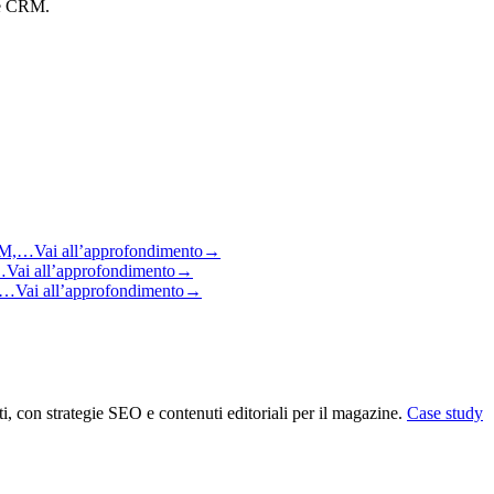
 e CRM.
CRM,…
Vai all’approfondimento
→
…
Vai all’approfondimento
→
za…
Vai all’approfondimento
→
ti, con strategie SEO e contenuti editoriali per il magazine.
Case study