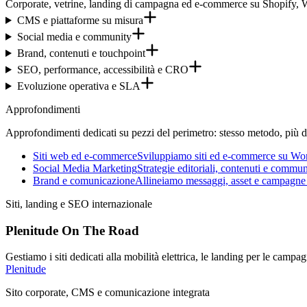
Corporate, vetrine, landing di campagna ed e-commerce su Shopify,
CMS e piattaforme su misura
Social media e community
Brand, contenuti e touchpoint
SEO, performance, accessibilità e CRO
Evoluzione operativa e SLA
Approfondimenti
Approfondimenti dedicati su pezzi del perimetro: stesso metodo, più de
Siti web ed e-commerce
Sviluppiamo siti ed e-commerce su Wor
Social Media Marketing
Strategie editoriali, contenuti e com
Brand e comunicazione
Allineiamo messaggi, asset e campagne 
Siti, landing e SEO internazionale
Plenitude On The Road
Gestiamo i siti dedicati alla mobilità elettrica, le landing per le camp
Plenitude
Sito corporate, CMS e comunicazione integrata