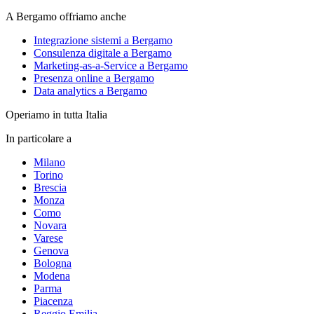
A Bergamo offriamo anche
Integrazione sistemi a Bergamo
Consulenza digitale a Bergamo
Marketing-as-a-Service a Bergamo
Presenza online a Bergamo
Data analytics a Bergamo
Operiamo in tutta Italia
In particolare a
Milano
Torino
Brescia
Monza
Como
Novara
Varese
Genova
Bologna
Modena
Parma
Piacenza
Reggio Emilia