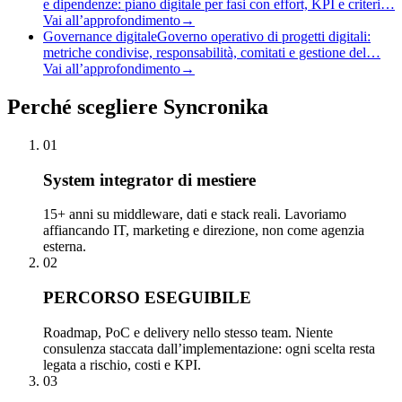
e dipendenze: piano digitale per fasi con effort, KPI e criteri…
Vai all’approfondimento
→
Governance digitale
Governo operativo di progetti digitali:
metriche condivise, responsabilità, comitati e gestione del…
Vai all’approfondimento
→
Perché
scegliere Syncronika
01
System integrator di mestiere
15+ anni su middleware, dati e stack reali. Lavoriamo
affiancando IT, marketing e direzione, non come agenzia
esterna.
02
PERCORSO ESEGUIBILE
Roadmap, PoC e delivery nello stesso team. Niente
consulenza staccata dall’implementazione: ogni scelta resta
legata a rischio, costi e KPI.
03