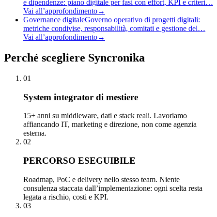
e dipendenze: piano digitale per fasi con effort, KPI e criteri…
Vai all’approfondimento
→
Governance digitale
Governo operativo di progetti digitali:
metriche condivise, responsabilità, comitati e gestione del…
Vai all’approfondimento
→
Perché
scegliere Syncronika
01
System integrator di mestiere
15+ anni su middleware, dati e stack reali. Lavoriamo
affiancando IT, marketing e direzione, non come agenzia
esterna.
02
PERCORSO ESEGUIBILE
Roadmap, PoC e delivery nello stesso team. Niente
consulenza staccata dall’implementazione: ogni scelta resta
legata a rischio, costi e KPI.
03