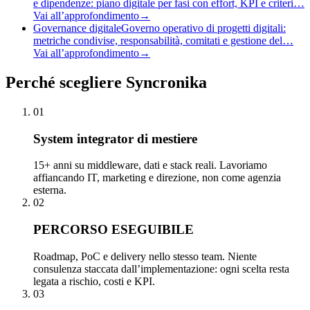
e dipendenze: piano digitale per fasi con effort, KPI e criteri…
Vai all’approfondimento
→
Governance digitale
Governo operativo di progetti digitali:
metriche condivise, responsabilità, comitati e gestione del…
Vai all’approfondimento
→
Perché
scegliere Syncronika
01
System integrator di mestiere
15+ anni su middleware, dati e stack reali. Lavoriamo
affiancando IT, marketing e direzione, non come agenzia
esterna.
02
PERCORSO ESEGUIBILE
Roadmap, PoC e delivery nello stesso team. Niente
consulenza staccata dall’implementazione: ogni scelta resta
legata a rischio, costi e KPI.
03