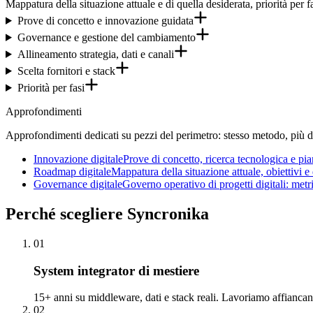
Mappatura della situazione attuale e di quella desiderata, priorità per fa
Prove di concetto e innovazione guidata
Governance e gestione del cambiamento
Allineamento strategia, dati e canali
Scelta fornitori e stack
Priorità per fasi
Approfondimenti
Approfondimenti dedicati su pezzi del perimetro: stesso metodo, più de
Innovazione digitale
Prove di concetto, ricerca tecnologica e pia
Roadmap digitale
Mappatura della situazione attuale, obiettivi e
Governance digitale
Governo operativo di progetti digitali: metr
Perché
scegliere Syncronika
01
System integrator di mestiere
15+ anni su middleware, dati e stack reali. Lavoriamo affianca
02