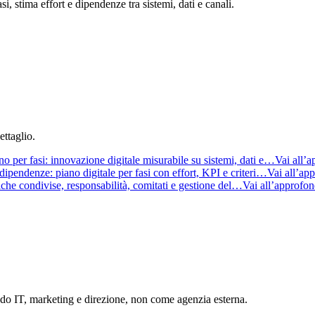
si, stima effort e dipendenze tra sistemi, dati e canali.
ttaglio.
no per fasi: innovazione digitale misurabile su sistemi, dati e…
Vai all’
 dipendenze: piano digitale per fasi con effort, KPI e criteri…
Vai all’ap
iche condivise, responsabilità, comitati e gestione del…
Vai all’approfo
ndo IT, marketing e direzione, non come agenzia esterna.