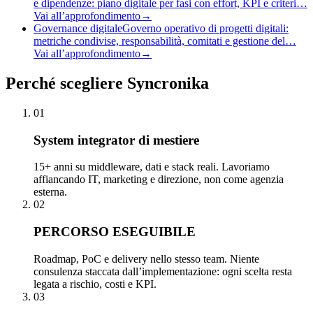
e dipendenze: piano digitale per fasi con effort, KPI e criteri…
Vai all’approfondimento
→
Governance digitale
Governo operativo di progetti digitali:
metriche condivise, responsabilità, comitati e gestione del…
Vai all’approfondimento
→
Perché
scegliere Syncronika
01
System integrator di mestiere
15+ anni su middleware, dati e stack reali. Lavoriamo
affiancando IT, marketing e direzione, non come agenzia
esterna.
02
PERCORSO ESEGUIBILE
Roadmap, PoC e delivery nello stesso team. Niente
consulenza staccata dall’implementazione: ogni scelta resta
legata a rischio, costi e KPI.
03