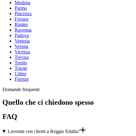
Modena
Parma
Piacenza
Ferrara
Rimini
Ravenna
Padova
Venezia
Verona
Vicenza
Treviso
Trento
Trieste
Udine
Firenze
Domande frequenti
Quello che ci chiedono spesso
FAQ
Lavorate con clienti a Reggio Emilia?