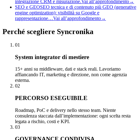
integrazione CRM e misurazione.
Vai all’approfondimento
→
SEO e GEO
SEO tecnica e di contenuto più GEO (generative
engine optimization): visibilità su Google e
rappresentazione…
Vai all’approfondimento
→
Perché
scegliere Syncronika
01
System integrator di mestiere
15+ anni su middleware, dati e stack reali. Lavoriamo
affiancando IT, marketing e direzione, non come agenzia
esterna.
02
PERCORSO ESEGUIBILE
Roadmap, PoC e delivery nello stesso team. Niente
consulenza staccata dall’implementazione: ogni scelta resta
legata a rischio, costi e KPI.
03
GOVERNANCE CONDIVISA