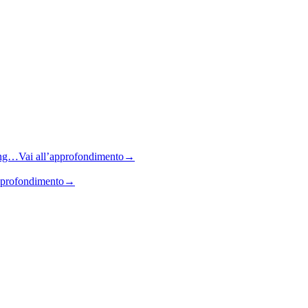
sing…
Vai all’approfondimento
→
pprofondimento
→