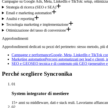
Campagne su Google Ads, Meta, LinkedIn e TikTok: setup, ottimizzazi
Strategia di ricerca (SEO e SEA)
Email e marketing automation
Analisi e reporting
Tecnologia marketing e implementazione
Ottimizzazione del tasso di conversione
Approfondimenti
Approfondimenti dedicati su pezzi del perimetro: stesso metodo, più de
Campagne e performance
Google, Meta, LinkedIn e TikTok con 
Marketing automation
Percorsi automatizzati per lead e clienti
SEO e GEO
SEO tecnica e di contenuto più GEO (generative en
Perché
scegliere Syncronika
01
System integrator di mestiere
15+ anni su middleware, dati e stack reali. Lavoriamo affianca
02