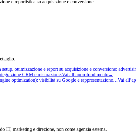
one e reportistica su acquisizione e conversione.
ttaglio.
setup, ottimizzazione e report su acquisizione e conversione: adverti
, integrazione CRM e misurazione.
Vai all’approfondimento
→
gine optimization): visibilità su Google e rappresentazione…
Vai all’a
ndo IT, marketing e direzione, non come agenzia esterna.