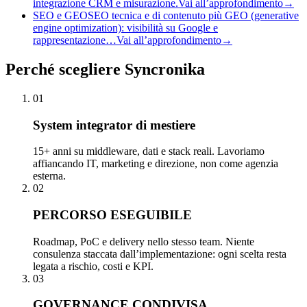
integrazione CRM e misurazione.
Vai all’approfondimento
→
SEO e GEO
SEO tecnica e di contenuto più GEO (generative
engine optimization): visibilità su Google e
rappresentazione…
Vai all’approfondimento
→
Perché
scegliere Syncronika
01
System integrator di mestiere
15+ anni su middleware, dati e stack reali. Lavoriamo
affiancando IT, marketing e direzione, non come agenzia
esterna.
02
PERCORSO ESEGUIBILE
Roadmap, PoC e delivery nello stesso team. Niente
consulenza staccata dall’implementazione: ogni scelta resta
legata a rischio, costi e KPI.
03
GOVERNANCE CONDIVISA