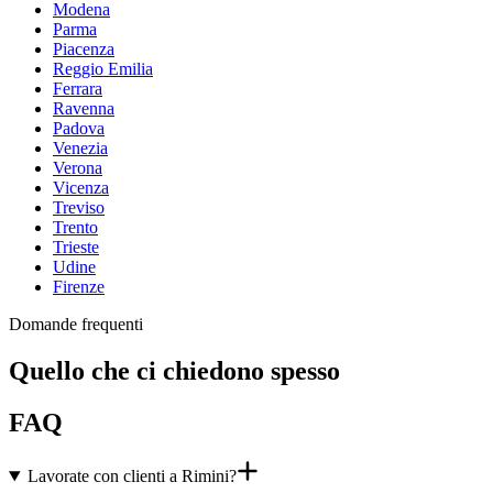
Modena
Parma
Piacenza
Reggio Emilia
Ferrara
Ravenna
Padova
Venezia
Verona
Vicenza
Treviso
Trento
Trieste
Udine
Firenze
Domande frequenti
Quello che ci chiedono spesso
FAQ
Lavorate con clienti a Rimini?