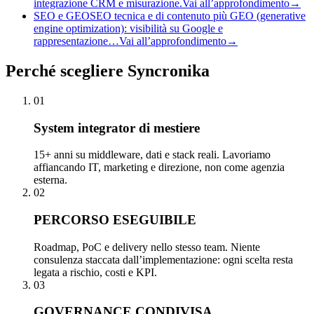
integrazione CRM e misurazione.
Vai all’approfondimento
→
SEO e GEO
SEO tecnica e di contenuto più GEO (generative
engine optimization): visibilità su Google e
rappresentazione…
Vai all’approfondimento
→
Perché
scegliere Syncronika
01
System integrator di mestiere
15+ anni su middleware, dati e stack reali. Lavoriamo
affiancando IT, marketing e direzione, non come agenzia
esterna.
02
PERCORSO ESEGUIBILE
Roadmap, PoC e delivery nello stesso team. Niente
consulenza staccata dall’implementazione: ogni scelta resta
legata a rischio, costi e KPI.
03
GOVERNANCE CONDIVISA