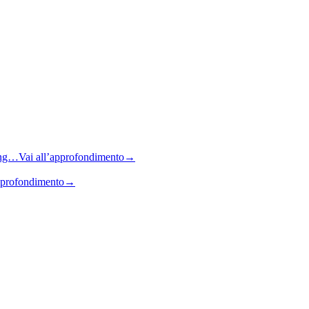
sing…
Vai all’approfondimento
→
pprofondimento
→