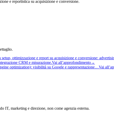
one e reportistica su acquisizione e conversione.
ttaglio.
setup, ottimizzazione e report su acquisizione e conversione: adverti
, integrazione CRM e misurazione.
Vai all’approfondimento
→
gine optimization): visibilità su Google e rappresentazione…
Vai all’a
ndo IT, marketing e direzione, non come agenzia esterna.