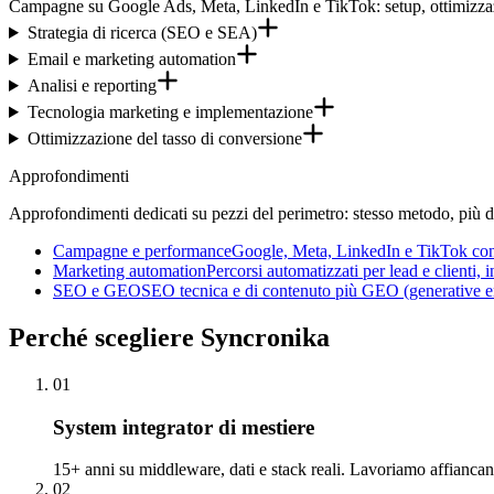
Campagne su Google Ads, Meta, LinkedIn e TikTok: setup, ottimizzazi
Strategia di ricerca (SEO e SEA)
Email e marketing automation
Analisi e reporting
Tecnologia marketing e implementazione
Ottimizzazione del tasso di conversione
Approfondimenti
Approfondimenti dedicati su pezzi del perimetro: stesso metodo, più de
Campagne e performance
Google, Meta, LinkedIn e TikTok con 
Marketing automation
Percorsi automatizzati per lead e clienti
SEO e GEO
SEO tecnica e di contenuto più GEO (generative en
Perché
scegliere Syncronika
01
System integrator di mestiere
15+ anni su middleware, dati e stack reali. Lavoriamo affianca
02